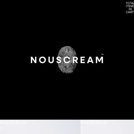
TOTA
ITEM
IN
CART
0
NOUSCREAM
NOUSCREAM
3
2
-
-