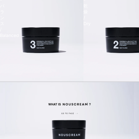
バ
乾
ラ
燥
ン
/
ス
Dry
/
Balanced
Refund policy
Privacy policy